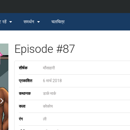
 रहें
समर्थन
चलचित्र
Episode #87
शीर्षक
माँसाहारी
प्रकाशित
6 मार्च 2018
कथानक
डार्क मार्क
कला
कोकोय
रंग
ली