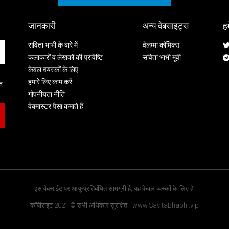
जानकारी
अन्य वेबसाइट्स
ह
सविता भाभी के बारे में
वेलम्मा कॉमिक्स
कलाकारों व लेखकों की प्रविष्टि
सविता भाभी मूवी
केवल वयस्कों के लिए
हमारे लिए काम करें
मत
गोपनीयता नीति
वेबमास्टर पैसा कमाते हैं
इस वेबसाईट पर आयु-प्रतिबंधित सामग्री है, यह केवल व्यस्कों के लिए है.
कॉपीराइट 2021 © सभी अधिकार सुरक्षित - www.SavitaBhabhi.vip