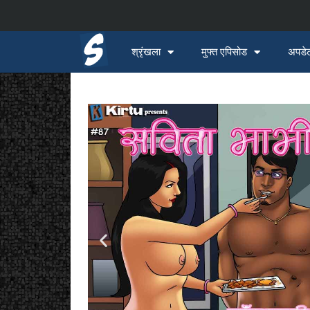
श्रृंखला
मुफ्त एपिसोड
अपडेट